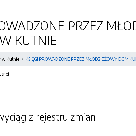
PROWADZONE PRZEZ MŁ
 W KUTNIE
 w Kutnie
KSIĘGI PROWADZONE PRZEZ MŁODZIEŻOWY DOM KU
cznej
yciąg z rejestru zmian