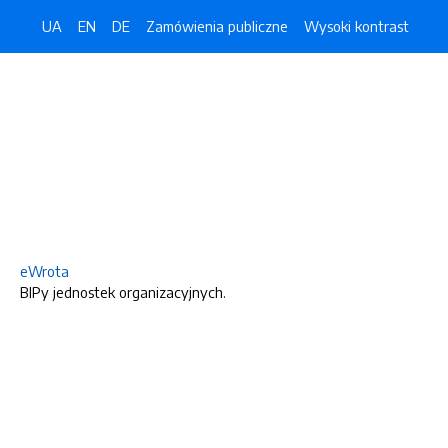
UA
EN
DE
Zamówienia publiczne
Wysoki kontrast
eWrota
BIPy jednostek organizacyjnych.