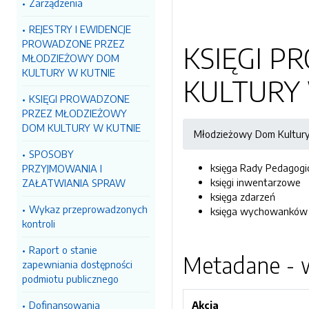
Zarządzenia
REJESTRY I EWIDENCJE
PROWADZONE PRZEZ
KSIĘGI 
MŁODZIEŻOWY DOM
KULTURY W KUTNIE
KULTURY
KSIĘGI PROWADZONE
PRZEZ MŁODZIEŻOWY
DOM KULTURY W KUTNIE
Młodzieżowy Dom Kultury
SPOSOBY
księga Rady Pedagogi
PRZYJMOWANIA I
księgi inwentarzowe
ZAŁATWIANIA SPRAW
księga zdarzeń
Wykaz przeprowadzonych
księga wychowanków
kontroli
Raport o stanie
Metadane - w
zapewniania dostępności
podmiotu publicznego
Dofinansowania
Akcja