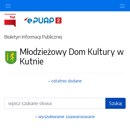
Ukryj/pokaż menu przedmiotowe
Uk
Biuletyn Informacji Publicznej
Młodzieżowy Dom Kultury w
Kutnie
ostatnio dodane
Wyszukiwarka
Szukaj
wyszukiwanie zaawansowane